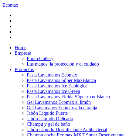
Ecomax
Home
Empresa
Photo Gallery
Las manos, la protección y el cuidado
Productos
Pasta Lavamanos Ecomax
Pasta Lavamanos Súper MaxBlanca
Pasta Lavamanos Ice Ecológica
Pasta Lavamanos Ice Green
Pasta Lavamanos Fluida Súper max Blanca
Gel Lavamanos Ecomax al limón
Gel Lavamanos Ecomax a la naranja
Jabón Líquido Fuerte
Jabón LÍquido Delicado
Champú y gel de baňo
Jabón Líquido Desinfectante Antibacterial
Champú coche Ecomax MXT Súper Desengraante