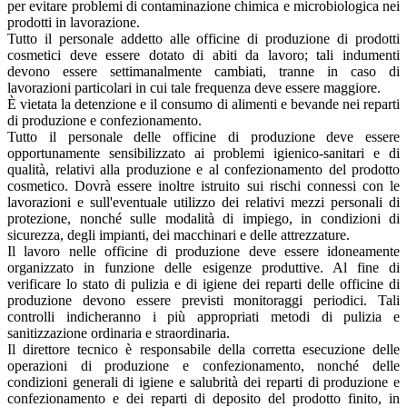
per evitare problemi di contaminazione chimica e microbiologica nei
prodotti in lavorazione.
Tutto il personale addetto alle officine di produzione di prodotti
cosmetici deve essere dotato di abiti da lavoro; tali indumenti
devono essere settimanalmente cambiati, tranne in caso di
lavorazioni particolari in cui tale frequenza deve essere maggiore.
È vietata la detenzione e il consumo di alimenti e bevande nei reparti
di produzione e confezionamento.
Tutto il personale delle officine di produzione deve essere
opportunamente sensibilizzato ai problemi igienico-sanitari e di
qualità, relativi alla produzione e al confezionamento del prodotto
cosmetico. Dovrà essere inoltre istruito sui rischi connessi con le
lavorazioni e sull'eventuale utilizzo dei relativi mezzi personali di
protezione, nonché sulle modalità di impiego, in condizioni di
sicurezza, degli impianti, dei macchinari e delle attrezzature.
Il lavoro nelle officine di produzione deve essere idoneamente
organizzato in funzione delle esigenze produttive. Al fine di
verificare lo stato di pulizia e di igiene dei reparti delle officine di
produzione devono essere previsti monitoraggi periodici. Tali
controlli indicheranno i più appropriati metodi di pulizia e
sanitizzazione ordinaria e straordinaria.
Il direttore tecnico è responsabile della corretta esecuzione delle
operazioni di produzione e confezionamento, nonché delle
condizioni generali di igiene e salubrità dei reparti di produzione e
confezionamento e dei reparti di deposito del prodotto finito, in