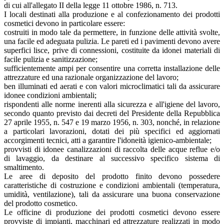
di cui all'allegato II della legge 11 ottobre 1986, n. 713.
I locali destinati alla produzione e al confezionamento dei prodotti
cosmetici devono in particolare essere:
costruiti in modo tale da permettere, in funzione delle attività svolte,
una facile ed adeguata pulizia. Le pareti ed i pavimenti devono avere
superfici lisce, prive di connessioni, costituite da idonei materiali di
facile pulizia e sanitizzazione;
sufficientemente ampi per consentire una corretta installazione delle
attrezzature ed una razionale organizzazione del lavoro;
ben illuminati ed aerati e con valori microclimatici tali da assicurare
idonee condizioni ambientali;
rispondenti alle norme inerenti alla sicurezza e all'igiene del lavoro,
secondo quanto previsto dai decreti del Presidente della Repubblica
27 aprile 1955, n. 547 e 19 marzo 1956, n. 303, nonché, in relazione
a particolari lavorazioni, dotati dei più specifici ed aggiornati
accorgimenti tecnici, atti a garantire l'idoneità igienico-ambientale;
provvisti di idonee canalizzazioni di raccolta delle acque reflue e/o
di lavaggio, da destinare al successivo specifico sistema di
smaltimento.
Le aree di deposito del prodotto finito devono possedere
caratteristiche di costruzione e condizioni ambientali (temperatura,
umidità, ventilazione), tali da assicurare una buona conservazione
del prodotto cosmetico.
Le officine di produzione dei prodotti cosmetici devono essere
provviste di impianti, macchinari ed attrezzature realizzati in modo