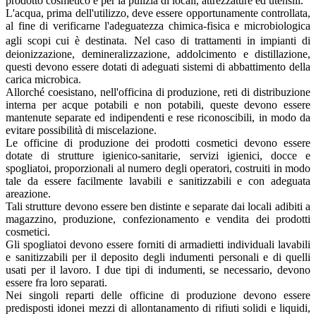
prodotto cosmetico e per la pulizia di locali, attrezzature ed utensili.
L'acqua, prima dell'utilizzo, deve essere opportunamente controllata,
al fine di verificarne l'adeguatezza chimica-fisica e microbiologica
agli scopi cui è destinata. Nel caso di trattamenti in impianti di
deionizzazione, demineralizzazione, addolcimento e distillazione,
questi devono essere dotati di adeguati sistemi di abbattimento della
carica microbica.
Allorché coesistano, nell'officina di produzione, reti di distribuzione
interna per acque potabili e non potabili, queste devono essere
mantenute separate ed indipendenti e rese riconoscibili, in modo da
evitare possibilità di miscelazione.
Le officine di produzione dei prodotti cosmetici devono essere
dotate di strutture igienico-sanitarie, servizi igienici, docce e
spogliatoi, proporzionali al numero degli operatori, costruiti in modo
tale da essere facilmente lavabili e sanitizzabili e con adeguata
areazione.
Tali strutture devono essere ben distinte e separate dai locali adibiti a
magazzino, produzione, confezionamento e vendita dei prodotti
cosmetici.
Gli spogliatoi devono essere forniti di armadietti individuali lavabili
e sanitizzabili per il deposito degli indumenti personali e di quelli
usati per il lavoro. I due tipi di indumenti, se necessario, devono
essere fra loro separati.
Nei singoli reparti delle officine di produzione devono essere
predisposti idonei mezzi di allontanamento di rifiuti solidi e liquidi,