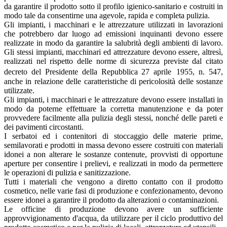
da garantire il prodotto sotto il profilo igienico-sanitario e costruiti in
modo tale da consentirne una agevole, rapida e completa pulizia.
Gli impianti, i macchinari e le attrezzature utilizzati in lavorazioni
che potrebbero dar luogo ad emissioni inquinanti devono essere
realizzate in modo da garantire la salubrità degli ambienti di lavoro.
Gli stessi impianti, macchinari ed attrezzature devono essere, altresì,
realizzati nel rispetto delle norme di sicurezza previste dal citato
decreto del Presidente della Repubblica 27 aprile 1955, n. 547,
anche in relazione delle caratteristiche di pericolosità delle sostanze
utilizzate.
Gli impianti, i macchinari e le attrezzature devono essere installati in
modo da poterne effettuare la corretta manutenzione e da poter
provvedere facilmente alla pulizia degli stessi, nonché delle pareti e
dei pavimenti circostanti.
I serbatoi ed i contenitori di stoccaggio delle materie prime,
semilavorati e prodotti in massa devono essere costruiti con materiali
idonei a non alterare le sostanze contenute, provvisti di opportune
aperture per consentire i prelievi, e realizzati in modo da permettere
le operazioni di pulizia e sanitizzazione.
Tutti i materiali che vengono a diretto contatto con il prodotto
cosmetico, nelle varie fasi di produzione e confezionamento, devono
essere idonei a garantire il prodotto da alterazioni o contaminazioni.
Le officine di produzione devono avere un sufficiente
approvvigionamento d'acqua, da utilizzare per il ciclo produttivo del