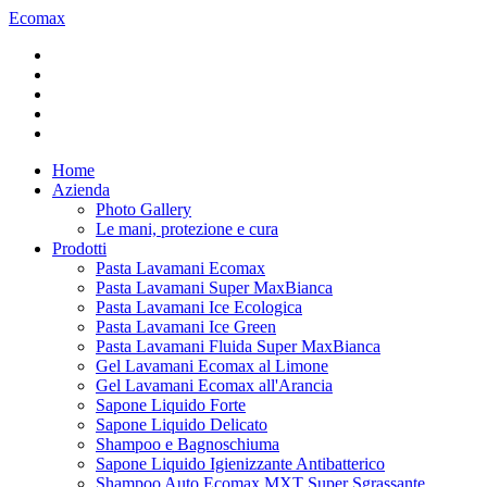
Ecomax
Home
Azienda
Photo Gallery
Le mani, protezione e cura
Prodotti
Pasta Lavamani Ecomax
Pasta Lavamani Super MaxBianca
Pasta Lavamani Ice Ecologica
Pasta Lavamani Ice Green
Pasta Lavamani Fluida Super MaxBianca
Gel Lavamani Ecomax al Limone
Gel Lavamani Ecomax all'Arancia
Sapone Liquido Forte
Sapone Liquido Delicato
Shampoo e Bagnoschiuma
Sapone Liquido Igienizzante Antibatterico
Shampoo Auto Ecomax MXT Super Sgrassante