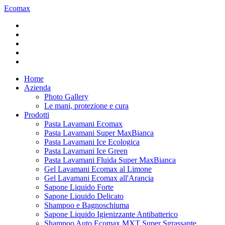
Ecomax
Home
Azienda
Photo Gallery
Le mani, protezione e cura
Prodotti
Pasta Lavamani Ecomax
Pasta Lavamani Super MaxBianca
Pasta Lavamani Ice Ecologica
Pasta Lavamani Ice Green
Pasta Lavamani Fluida Super MaxBianca
Gel Lavamani Ecomax al Limone
Gel Lavamani Ecomax all'Arancia
Sapone Liquido Forte
Sapone Liquido Delicato
Shampoo e Bagnoschiuma
Sapone Liquido Igienizzante Antibatterico
Shampoo Auto Ecomax MXT Super Sgrassante