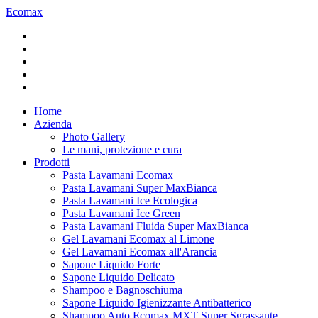
Ecomax
Home
Azienda
Photo Gallery
Le mani, protezione e cura
Prodotti
Pasta Lavamani Ecomax
Pasta Lavamani Super MaxBianca
Pasta Lavamani Ice Ecologica
Pasta Lavamani Ice Green
Pasta Lavamani Fluida Super MaxBianca
Gel Lavamani Ecomax al Limone
Gel Lavamani Ecomax all'Arancia
Sapone Liquido Forte
Sapone Liquido Delicato
Shampoo e Bagnoschiuma
Sapone Liquido Igienizzante Antibatterico
Shampoo Auto Ecomax MXT Super Sgrassante