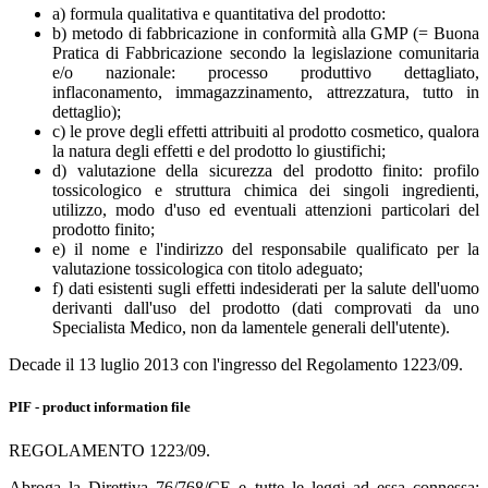
a) formula qualitativa e quantitativa del prodotto:
b) metodo di fabbricazione in conformità alla GMP (= Buona
Pratica di Fabbricazione secondo la legislazione comunitaria
e/o nazionale: processo produttivo dettagliato,
inflaconamento, immagazzinamento, attrezzatura, tutto in
dettaglio);
c) le prove degli effetti attribuiti al prodotto cosmetico, qualora
la natura degli effetti e del prodotto lo giustifichi;
d) valutazione della sicurezza del prodotto finito: profilo
tossicologico e struttura chimica dei singoli ingredienti,
utilizzo, modo d'uso ed eventuali attenzioni particolari del
prodotto finito;
e) il nome e l'indirizzo del responsabile qualificato per la
valutazione tossicologica con titolo adeguato;
f) dati esistenti sugli effetti indesiderati per la salute dell'uomo
derivanti dall'uso del prodotto (dati comprovati da uno
Specialista Medico, non da lamentele generali dell'utente).
Decade il 13 luglio 2013 con l'ingresso del Regolamento 1223/09.
PIF - product information file
REGOLAMENTO 1223/09.
Abroga la Direttiva 76/768/CE e tutte le leggi ad essa connessa;