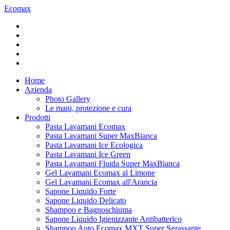
Ecomax
Home
Azienda
Photo Gallery
Le mani, protezione e cura
Prodotti
Pasta Lavamani Ecomax
Pasta Lavamani Super MaxBianca
Pasta Lavamani Ice Ecologica
Pasta Lavamani Ice Green
Pasta Lavamani Fluida Super MaxBianca
Gel Lavamani Ecomax al Limone
Gel Lavamani Ecomax all'Arancia
Sapone Liquido Forte
Sapone Liquido Delicato
Shampoo e Bagnoschiuma
Sapone Liquido Igienizzante Antibatterico
Shampoo Auto Ecomax MXT Super Sgrassante