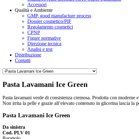
Accessori
Qualità e Ambiente
GMP, good manufacture process
Dossier cosmetico/PIF
Regolamento cosmetici
CPNP
Figure normative
Direzione tecnica
Analisi e test
Distribuzione
Contatti
Pasta Lavamani Ice Green
Pasta lavamani verde di consistenza cremosa. Prodotta con moderne e s
Non irrita la pelle e grazie all’elevato contenuto in glicerina lascia la
Pasta Lavamani Ice Green
Da sinistra
Cod. PLV 01
Barattolo