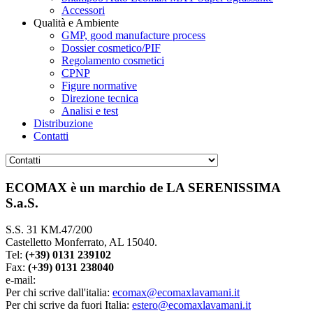
Accessori
Qualità e Ambiente
GMP, good manufacture process
Dossier cosmetico/PIF
Regolamento cosmetici
CPNP
Figure normative
Direzione tecnica
Analisi e test
Distribuzione
Contatti
ECOMAX è un marchio de LA SERENISSIMA
S.a.S.
S.S. 31 KM.47/200
Castelletto Monferrato, AL 15040.
Tel:
(+39)
0131 239102
Fax:
(+39) 0131 238040
e-mail:
Per chi scrive dall'italia:
ecomax@ecomaxlavamani.it
Per chi scrive da fuori Italia:
estero@ecomaxlavamani.it