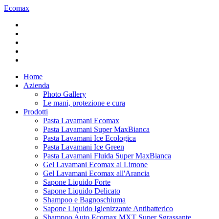
Ecomax
Home
Azienda
Photo Gallery
Le mani, protezione e cura
Prodotti
Pasta Lavamani Ecomax
Pasta Lavamani Super MaxBianca
Pasta Lavamani Ice Ecologica
Pasta Lavamani Ice Green
Pasta Lavamani Fluida Super MaxBianca
Gel Lavamani Ecomax al Limone
Gel Lavamani Ecomax all'Arancia
Sapone Liquido Forte
Sapone Liquido Delicato
Shampoo e Bagnoschiuma
Sapone Liquido Igienizzante Antibatterico
Shampoo Auto Ecomax MXT Super Sgrassante